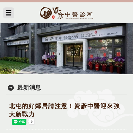
最新消息
北屯的好鄰居請注意！資彥中醫迎來強
大新戰力